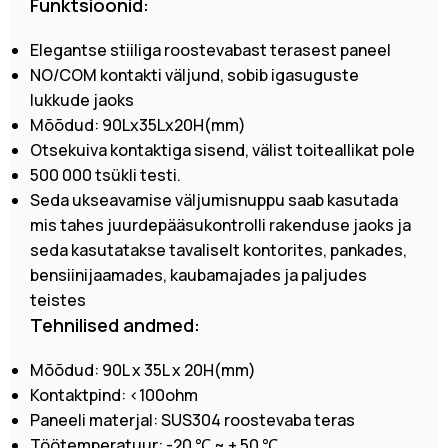
Funktsioonid:
Elegantse stiiliga roostevabast terasest paneel
NO/COM kontakti väljund, sobib igasuguste
lukkude jaoks
Mõõdud: 90Lx35Lx20H(mm)
Otsekuiva kontaktiga sisend, välist toiteallikat pole
500 000 tsükli testi.
Seda ukseavamise väljumisnuppu saab kasutada
mis tahes juurdepääsukontrolli rakenduse jaoks ja
seda kasutatakse tavaliselt kontorites, pankades,
bensiinijaamades, kaubamajades ja paljudes
teistes
Tehnilised andmed:
Mõõdud: 90L x 35L x 20H(mm)
Kontaktpind: <100ohm
Paneeli materjal: SUS304 roostevaba teras
Töötemperatuur: -20 ℃ ~ + 50 ℃