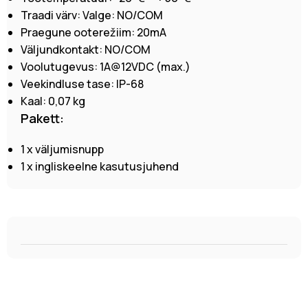
Traadi värv: Valge: NO/COM
Praegune ooterežiim: 20mA
Väljundkontakt: NO/COM
Voolutugevus: 1A@12VDC (max.)
Veekindluse tase: IP-68
Kaal: 0,07 kg
Pakett:
1 x väljumisnupp
1 x ingliskeelne kasutusjuhend