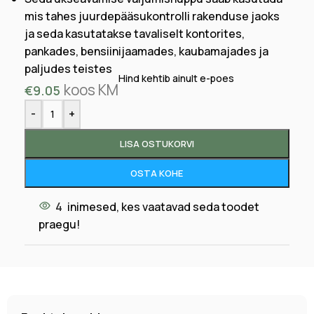
mis tahes juurdepääsukontrolli rakenduse jaoks
ja seda kasutatakse tavaliselt kontorites,
pankades, bensiinijaamades, kaubamajades ja
paljudes teistes
Hind kehtib ainult e-poes
koos KM
€
9.05
-
+
LISA OSTUKORVI
OSTA KOHE
4
inimesed, kes vaatavad seda toodet
praegu!