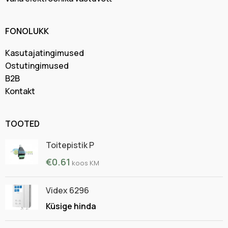
FONOLUKK
Kasutajatingimused
Ostutingimused
B2B
Kontakt
TOOTED
Toitepistik P
€
0.61
koos KM
Videx 6296
Küsige hinda