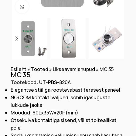
Klõpsake suurendamiseks
Esileht
»
Tooted
»
Ukseavamisnupud
»
МС 35
МС 35
Tootekood:
UT-PBS-820A
Elegantse stiiliga roostevabast terasest paneel
NO/COM kontakti väljund, sobib igasuguste
lukkude jaoks
Mõõdud: 90Lx35Wx20H(mm)
Otsekuiva kontaktiga sisend, välist toiteallikat
pole
Seda ukseavamise väljumisnuppu saab kasutada